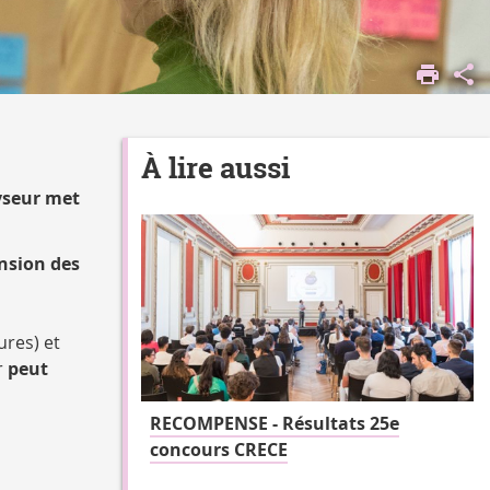
À lire aussi
yseur met
nsion des
ures) et
r
peut
RECOMPENSE - Résultats 25e
concours CRECE