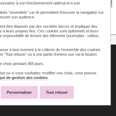
cessaires à son fonctionnement optimal et à son
ATELIER - Fresque des Nouveaux
kies "essentiels" car ils permettent d'assurer la navigation sur
mesurer son audience.
Récits
nt être déposés par des sociétés tierces et impliquer des
 à leurs propres fins. Ces cookies sont optionnels et leurs
ne impossibilité de lecture des éléments (exemples : vidéos,
ser à tout moment à la collecte de l'ensemble des cookies
on "Tout refuser" ou à une partie d'entres eux via le bouton
 choix pendant 365 jours.
tion ou si vous souhaitez modifier vos choix, vous pouvez
ique de gestion des cookies
.
Personnaliser
Tout refuser
Plan du site
Accessibilité : non-conforme