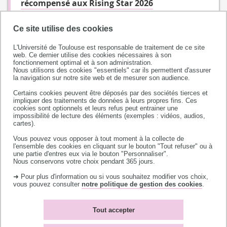
récompensé aux Rising Star 2026
Ce site utilise des cookies
L'Université de Toulouse est responsable de traitement de ce site
web. Ce dernier utilise des cookies nécessaires à son
fonctionnement optimal et à son administration.
Nous utilisons des cookies "essentiels" car ils permettent d'assurer
la navigation sur notre site web et de mesurer son audience.
Certains cookies peuvent être déposés par des sociétés tierces et
impliquer des traitements de données à leurs propres fins. Ces
cookies sont optionnels et leurs refus peut entrainer une
impossibilité de lecture des éléments (exemples : vidéos, audios,
Université de Toulouse
cartes).
118 route de Narbonne
Vous pouvez vous opposer à tout moment à la collecte de
l'ensemble des cookies en cliquant sur le bouton "Tout refuser" ou à
31062 TOULOUSE CEDEX 9
une partie d'entres eux via le bouton "Personnaliser".
téléphone +33 (0)5 61 55 66 11
Nous conservons votre choix pendant 365 jours.
➜ Pour plus d'information ou si vous souhaitez modifier vos choix,
vous pouvez consulter
notre politique de gestion des cookies
.
Tout accepter