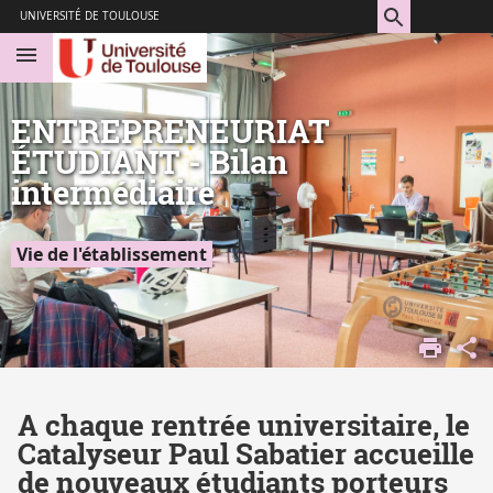
Aller
Navigation
Accès
Connexion
UNIVERSITÉ DE TOULOUSE
au
directs
contenu
ENTREPRENEURIAT
ÉTUDIANT - Bilan
intermédiaire
Vie de l'établissement
CATALYSEUR
A chaque rentrée universitaire, le
Catalyseur Paul Sabatier accueille
de nouveaux étudiants porteurs