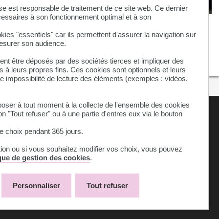
se est responsable de traitement de ce site web. Ce dernier
cessaires à son fonctionnement optimal et à son
RECOMPENSE - Le projet « Escape
Bloc » récompensé aux Rising
kies "essentiels" car ils permettent d'assurer la navigation sur
mesurer son audience.
Star 2026
nt être déposés par des sociétés tierces et impliquer des
 à leurs propres fins. Ces cookies sont optionnels et leurs
ne impossibilité de lecture des éléments (exemples : vidéos,
ser à tout moment à la collecte de l'ensemble des cookies
on "Tout refuser" ou à une partie d'entres eux via le bouton
 choix pendant 365 jours.
tion ou si vous souhaitez modifier vos choix, vous pouvez
ique de gestion des cookies
.
Personnaliser
Tout refuser
Plan du site
Accessibilité : non-conforme