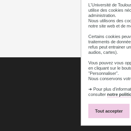
L'Université de Toulou
utilise des cookies né
administration.
Nous utilisons des coo
notre site web et de 
Certains cookies peuve
traitements de données
refus peut entrainer u
audios, cartes).
Vous pouvez vous oppo
en cliquant sur le bout
"Personnaliser".
Nous conservons votre
➜ Pour plus d'informa
consulter
notre polit
Tout accepter
Mentions légales
Cookies