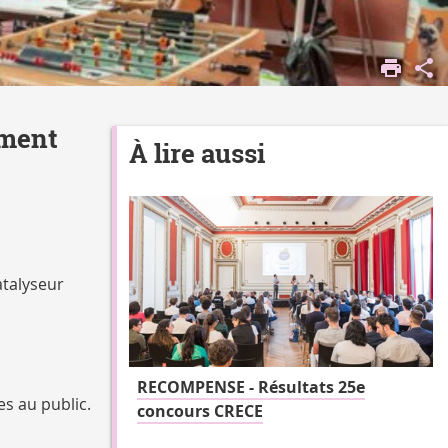
rment
À lire aussi
talyseur
RECOMPENSE - Résultats 25e
es au public.
concours CRECE