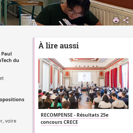
À lire aussi
r Paul
epTech du
et
opositions
RECOMPENSE - Résultats 25e
r, voire
concours CRECE