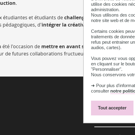
ruction
.
utilise des cookies né
administration.
Nous utilisons des coo
ux étudiantes et étudiants de
challenger les projets
sur lesqu
notre site web et de 
urs pédagogiques, d'
intégrer la créativité dans l'encadreme
Certains cookies peuve
traitements de données
refus peut entrainer u
a été l'occasion de
mettre en avant son expertise
et
savoir
audios, cartes).
r de futures collaborations fructueuses.
Vous pouvez vous oppo
en cliquant sur le bout
"Personnaliser".
Nous conservons votre
➜ Pour plus d'informa
consulter
notre polit
Tout accepter