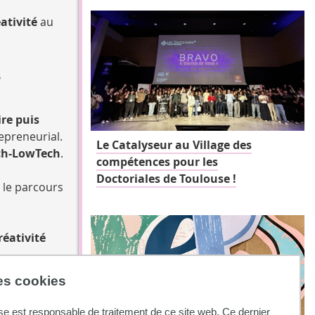
éativité
au
s
re puis
epreneurial.
Le Catalyseur au Village des
ch-LowTech
.
compétences pour les
Doctoriales de Toulouse !
 le parcours
réativité
des cookies
itive, avant
tion des
se est responsable de traitement de ce site web. Ce dernier