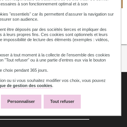
cessaires à son fonctionnement optimal et à son
ATELIER : Retour sur le
kies "essentiels" car ils permettent d'assurer la navigation sur
els il
mesurer son audience.
lancement des ateliers PEPS à
nt des
Toulouse
nt être déposés par des sociétés tierces et impliquer des
 à leurs propres fins. Ces cookies sont optionnels et leurs
ne impossibilité de lecture des éléments (exemples : vidéos,
-faire
en
ser à tout moment à la collecte de l'ensemble des cookies
on "Tout refuser" ou à une partie d'entres eux via le bouton
 choix pendant 365 jours.
tion ou si vous souhaitez modifier vos choix, vous pouvez
ique de gestion des cookies
.
Personnaliser
Tout refuser