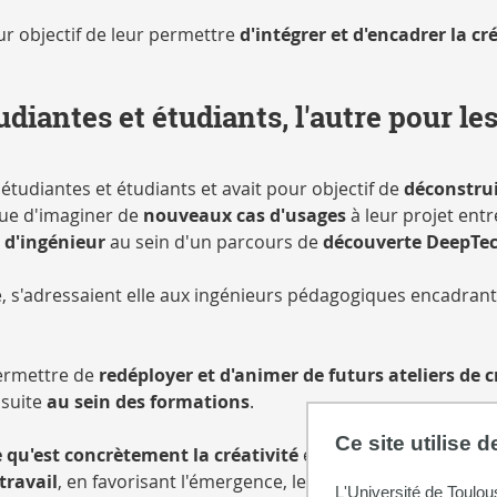
ur objectif de leur permettre
d'intégrer et d'encadrer la cr
diantes et étudiants, l'autre pour le
étudiantes et étudiants et avait pour objectif de
déconstrui
vue d'imaginer de
nouveaux cas d'usages
à leur projet entr
 d'ingénieur
au sein d'un parcours de
découverte DeepTe
, s'adressaient elle aux ingénieurs pédagogiques encadrant
 permettre de
redéployer et d'animer de futurs ateliers de c
 suite
au sein des formations
.
Ce site utilise 
e qu'est concrètement la créativité
et sa construction cogn
travail
, en favorisant l'émergence, le classement et la sélec
L'Université de Toulou