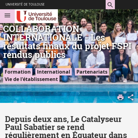
Aller
Navigation
Accès
Connexion
UNIVERSITÉ DE TOULOUSE
au
directs
contenu
COLLABORATION
INTERNATIONALE - Les
résultats finaux du projet FSPI
rendus publics
Formation
International
Partenariats
Vie de l'établissement
CATALYSEUR
Depuis deux ans, Le Catalyseur
Paul Sabatier se rend
régulièrement en Équateur dans