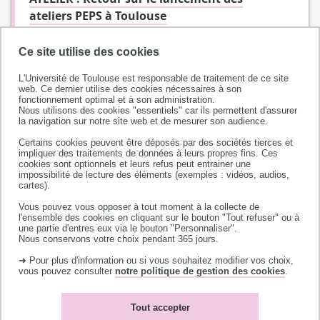
ateliers PEPS à Toulouse
Ce site utilise des cookies
L'Université de Toulouse est responsable de traitement de ce site
web. Ce dernier utilise des cookies nécessaires à son
fonctionnement optimal et à son administration.
Nous utilisons des cookies "essentiels" car ils permettent d'assurer
la navigation sur notre site web et de mesurer son audience.
Certains cookies peuvent être déposés par des sociétés tierces et
impliquer des traitements de données à leurs propres fins. Ces
cookies sont optionnels et leurs refus peut entrainer une
impossibilité de lecture des éléments (exemples : vidéos, audios,
Université de Toulouse
cartes).
118 route de Narbonne
Vous pouvez vous opposer à tout moment à la collecte de
l'ensemble des cookies en cliquant sur le bouton "Tout refuser" ou à
31062 TOULOUSE CEDEX 9
une partie d'entres eux via le bouton "Personnaliser".
téléphone +33 (0)5 61 55 66 11
Nous conservons votre choix pendant 365 jours.
➜ Pour plus d'information ou si vous souhaitez modifier vos choix,
vous pouvez consulter
notre politique de gestion des cookies
.
Tout accepter