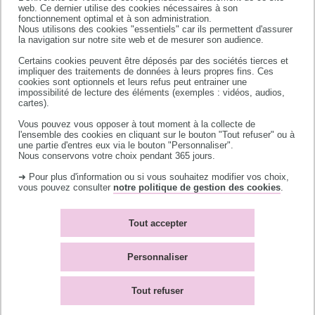
web. Ce dernier utilise des cookies nécessaires à son
fonctionnement optimal et à son administration.
Nous utilisons des cookies "essentiels" car ils permettent d'assurer
la navigation sur notre site web et de mesurer son audience.
Certains cookies peuvent être déposés par des sociétés tierces et
impliquer des traitements de données à leurs propres fins. Ces
cookies sont optionnels et leurs refus peut entrainer une
impossibilité de lecture des éléments (exemples : vidéos, audios,
Université de Toulouse
cartes).
118 route de Narbonne
Vous pouvez vous opposer à tout moment à la collecte de
l'ensemble des cookies en cliquant sur le bouton "Tout refuser" ou à
31062 TOULOUSE CEDEX 9
une partie d'entres eux via le bouton "Personnaliser".
téléphone +33 (0)5 61 55 66 11
Nous conservons votre choix pendant 365 jours.
➜ Pour plus d'information ou si vous souhaitez modifier vos choix,
vous pouvez consulter
notre politique de gestion des cookies
.
Tout accepter
Mentions légales
Plan du site
Personnaliser
Cookies
Accessibilité : non-
conforme
Tout refuser