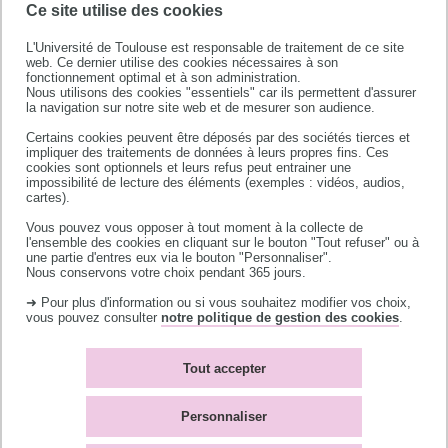
Ce site utilise des cookies
L'Université de Toulouse est responsable de traitement de ce site
web. Ce dernier utilise des cookies nécessaires à son
fonctionnement optimal et à son administration.
Nous utilisons des cookies "essentiels" car ils permettent d'assurer
la navigation sur notre site web et de mesurer son audience.
Certains cookies peuvent être déposés par des sociétés tierces et
impliquer des traitements de données à leurs propres fins. Ces
cookies sont optionnels et leurs refus peut entrainer une
impossibilité de lecture des éléments (exemples : vidéos, audios,
Université de Toulouse
cartes).
118 route de Narbonne
Vous pouvez vous opposer à tout moment à la collecte de
l'ensemble des cookies en cliquant sur le bouton "Tout refuser" ou à
31062 TOULOUSE CEDEX 9
une partie d'entres eux via le bouton "Personnaliser".
téléphone +33 (0)5 61 55 66 11
Nous conservons votre choix pendant 365 jours.
➜ Pour plus d'information ou si vous souhaitez modifier vos choix,
vous pouvez consulter
notre politique de gestion des cookies
.
Tout accepter
Mentions légales
Plan du site
Personnaliser
Cookies
Accessibilité : non-