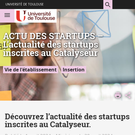
Aller
Navigation
Accès
Connexion
UNIVERSITÉ DE TOULOUSE
au
directs
contenu
ACTU DES STARTUPS –
L’actualité des startups
inscrites au Catalyseur
Vie de l'établissement
Insertion
CATALYSEUR
Découvrez l’actualité des startups
inscrites au Catalyseur.