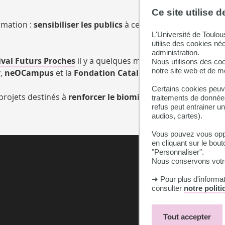
Ce site utilise 
ormation :
sensibiliser les publics
à ce sujet et
permettre l’
L'Université de Toulou
utilise des cookies né
administration.
ival Futurs Proches
il y a quelques mois, cette formation 
Nous utilisons des coo
notre site web et de 
r
,
neOCampus
et la
Fondation Catalyses
autour du biomim
Certains cookies peuve
rojets destinés à
renforcer le biomimétisme sur l’univers
traitements de données
refus peut entrainer u
audios, cartes).
Vous pouvez vous oppo
en cliquant sur le bout
"Personnaliser".
Nous conservons votre
➜ Pour plus d'informa
consulter
notre polit
Tout accepter