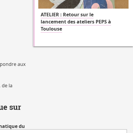
ATELIER : Retour sur le
lancement des ateliers PEPS à
Toulouse
épondre aux
, de la
ue sur
matique du