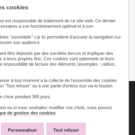
des cookies
émergence de
se est responsable de traitement de ce site web. Ce dernier
cessaires à son fonctionnement optimal et à son
représente
la
kies "essentiels" car ils permettent d'assurer la navigation sur
mesurer son audience.
étisme.
nt être déposés par des sociétés tierces et impliquer des
ité
.
 à leurs propres fins. Ces cookies sont optionnels et leurs
ne impossibilité de lecture des éléments (exemples : vidéos,
ser à tout moment à la collecte de l'ensemble des cookies
on "Tout refuser" ou à une partie d'entres eux via le bouton
 choix pendant 365 jours.
tion ou si vous souhaitez modifier vos choix, vous pouvez
ique de gestion des cookies
.
Personnaliser
Tout refuser