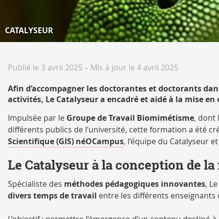
CATALYSEUR
Publié le 3 avril 2025
–
Mis à jour le 4 avril 2025
Afin d’accompagner les doctorantes et doctorants dan
activités, Le Catalyseur a encadré et aidé à la mise e
Impulsée par le
Groupe de Travail Biomimétisme
, dont
différents publics de l’université, cette formation a été c
Scientifique (GIS) néOCampus
, l’équipe du Catalyseur et
Le Catalyseur à la conception de la
Spécialiste des
méthodes pédagogiques innovantes
, L
divers temps de travail
entre les différents enseignant
L’objectif : permettre l’émergence d’un contenu destiné 