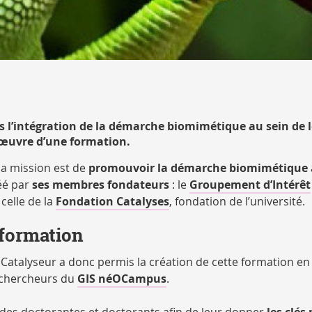
s l’intégration de la démarche biomimétique au sein de 
n œuvre d’une formation.
 la mission est de
promouvoir la démarche biomimétique
réé par
ses membres fondateurs
: le
Groupement d’Intérêt
 celle de la
Fondation Catalyses
, fondation de l’université.
 formation
e Catalyseur a donc permis la création de cette formation en
s chercheurs du
GIS néOCampus
.
à des doctorantes et doctorants afin de leur donner
les clés